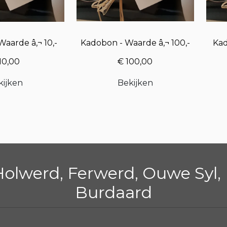
aarde â‚¬ 10,-
Kadobon - Waarde â‚¬ 100,-
Kad
10,00
€ 100,00
kijken
Bekijken
Holwerd, Ferwerd, Ouwe Syl, 
Burdaard