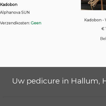
Kadobon
Alphanova SUN
Kadobon - W
Verzendkosten:
Geen
€ 
Be
Uw pedicure in Hallum, 