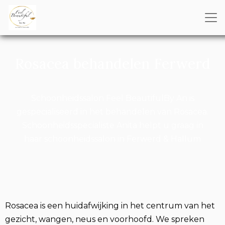
Rosacea behandelen Ferwerd
Schoonheidssalon Feel BeautifulBy An is
gespecialiseerd in het behandelen van Rosacea.
Schoonheidsspecialiste Anita helpt u graag in
haar schoonheidssalon in Ferwerd & Hallum
Rosacea is een huidafwijking in het centrum van het
gezicht, wangen, neus en voorhoofd. We spreken